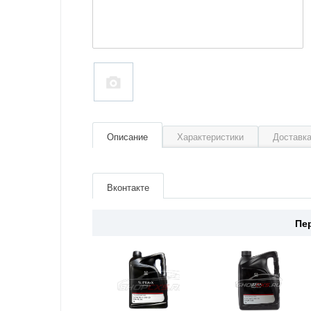
Описание
Характеристики
Доставка
Артикул
830077521
Производитель
Mazda
Вконтакте
Страна
Япония
Пе