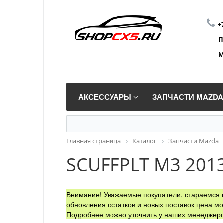
+
П
М
АКСЕССУАРЫ
ЗАПЧАСТИ MAZD
Главная страница
Каталог
Запчасти Mazda
SCUFFPLT M3 201
Внимание! Уважаемые покупатели, стараемся н
обновления остатков и новых поставок цена мо
Подробнее можно уточнить у наших менеджеро