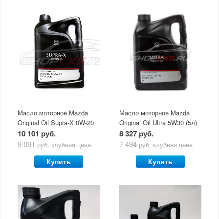
Масло моторное Mazda
Масло моторное Mazda
Original Oil Supra-X 0W-20
Original Oil Ultra 5W30 (5л)
(5 л)
10 101 руб.
8 327 руб.
9 091
7 494
руб.
клубная цена
руб.
клубная цена
Купить
Купить