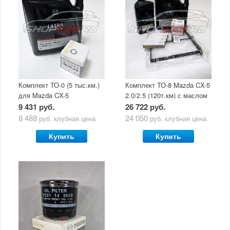
Комплект ТО-0 (5 тыс.км.)
Комплект ТО-8 Mazda CX-5
для Mazda CX-5
2.0/2.5 (120т.км) с маслом
(двигатель 2.0/2.5) с
Mazda Original Oil Ultra
9 431 руб.
26 722 руб.
маслом Mazda Original Oil
5W30
8 488
24 050
руб.
клубная цена
руб.
клубная цена
Ultra 5W30
Купить
Купить