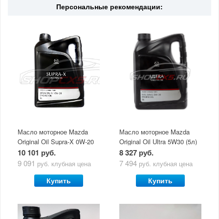
Персональные рекомендации:
Масло моторное Mazda
Масло моторное Mazda
Original Oil Supra-X 0W-20
Original Oil Ultra 5W30 (5л)
(5 л)
10 101 руб.
8 327 руб.
9 091
7 494
руб.
клубная цена
руб.
клубная цена
Купить
Купить