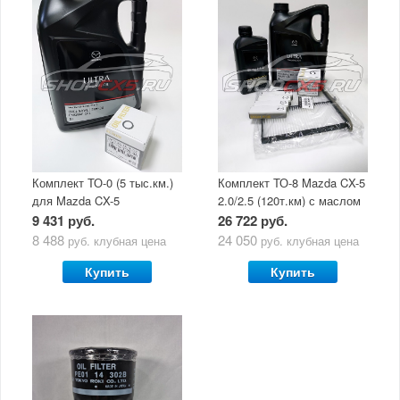
Комплект ТО-0 (5 тыс.км.)
Комплект ТО-8 Mazda CX-5
для Mazda CX-5
2.0/2.5 (120т.км) с маслом
(двигатель 2.0/2.5) с
Mazda Original Oil Ultra
9 431 руб.
26 722 руб.
маслом Mazda Original Oil
5W30
8 488
24 050
руб.
клубная цена
руб.
клубная цена
Ultra 5W30
Купить
Купить