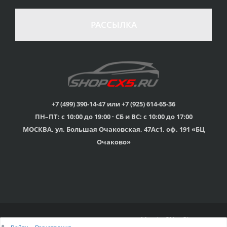
стоимости
Гарантия качества
в случае
все товары
РАССЫЛКА
неудовлетворенности
сертифицированы
товаром
Различные способы
Профессиональная
оплаты
консультация
Вы можете выбрать
мы знаем о Mazda CX-
наиболее удобный
5 все
для Вас
+7 (499) 390-14-47 или +7 (925) 614-65-36
ПН–ПТ: с 10:00 до 19:00 · СБ и ВС: с 10:00 до 17:00
Скидки
МОСКВА, ул. Большая Очаковская, 47Ас1, оф. 191 «БЦ
членам клуба и
Оперативная доставка
обладателям клубных
во все регионы России
Очаково»
карт
© 2015г-2025г., Клубный магазин Mazda CX-5 Shop