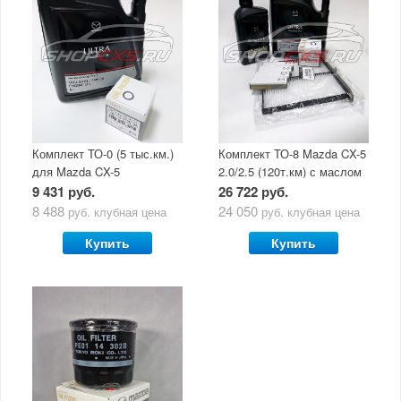
Комплект ТО-0 (5 тыс.км.)
Комплект ТО-8 Mazda CX-5
для Mazda CX-5
2.0/2.5 (120т.км) с маслом
(двигатель 2.0/2.5) с
Mazda Original Oil Ultra
9 431 руб.
26 722 руб.
маслом Mazda Original Oil
5W30
8 488
24 050
руб.
клубная цена
руб.
клубная цена
Ultra 5W30
Купить
Купить