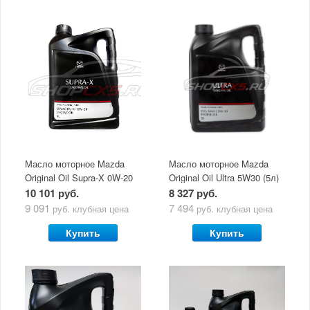
Масло моторное Mazda
Масло моторное Mazda
Original Oil Supra-X 0W-20
Original Oil Ultra 5W30 (5л)
(5 л)
10 101 руб.
8 327 руб.
9 091
7 494
руб.
клубная цена
руб.
клубная цена
Купить
Купить