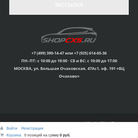
в случае
все товары
РАССЫЛКА
неудовлетворенности
сертифицированы
товаром
Различные способы
Профессиональная
оплаты
консультация
Вы можете выбрать
мы знаем о Mazda CX-
наиболее удобный
5 все
для Вас
+7 (499) 390-14-47 или +7 (925) 614-65-36
ПН–ПТ: с 10:00 до 19:00 · СБ и ВС: с 10:00 до 17:00
Скидки
МОСКВА, ул. Большая Очаковская, 47Ас1, оф. 191 «БЦ
членам клуба и
Оперативная доставка
обладателям клубных
во все регионы России
Очаково»
карт
© 2015г-2025г., Клубный магазин Mazda CX-5 Shop
Войти
Регистрация
Наверх
Корзина
Корзина
0 позиций
0 позиций
на сумму
на сумму
0 руб.
0 руб.