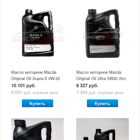
Масло моторное Mazda
Масло моторное Mazda
Original Oil Supra-X 0W-20
Original Oil Ultra 5W30 (5л)
(5 л)
10 101 руб.
8 327 руб.
9 091
7 494
руб.
клубная цена
руб.
клубная цена
Купить
Купить