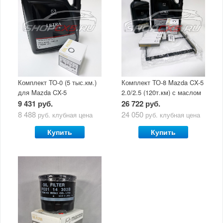
Комплект ТО-0 (5 тыс.км.)
Комплект ТО-8 Mazda CX-5
для Mazda CX-5
2.0/2.5 (120т.км) с маслом
(двигатель 2.0/2.5) с
Mazda Original Oil Ultra
9 431 руб.
26 722 руб.
маслом Mazda Original Oil
5W30
8 488
24 050
руб.
клубная цена
руб.
клубная цена
Ultra 5W30
Купить
Купить