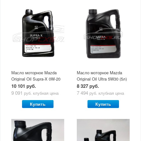
Масло моторное Mazda
Масло моторное Mazda
Original Oil Supra-X 0W-20
Original Oil Ultra 5W30 (5л)
(5 л)
10 101 руб.
8 327 руб.
9 091
7 494
руб.
клубная цена
руб.
клубная цена
Купить
Купить