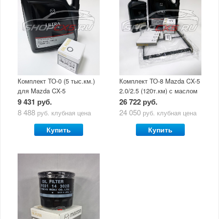
Комплект ТО-0 (5 тыс.км.)
Комплект ТО-8 Mazda CX-5
для Mazda CX-5
2.0/2.5 (120т.км) с маслом
(двигатель 2.0/2.5) с
Mazda Original Oil Ultra
9 431 руб.
26 722 руб.
маслом Mazda Original Oil
5W30
8 488
24 050
руб.
клубная цена
руб.
клубная цена
Ultra 5W30
Купить
Купить