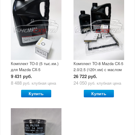
Комплект ТО-0 (5 тыс.км.)
Комплект ТО-8 Mazda CX-5
для Mazda CX-5
2.0/2.5 (120т.км) с маслом
(двигатель 2.0/2.5) с
Mazda Original Oil Ultra
9 431 руб.
26 722 руб.
маслом Mazda Original Oil
5W30
8 488
24 050
руб.
клубная цена
руб.
клубная цена
Ultra 5W30
Купить
Купить