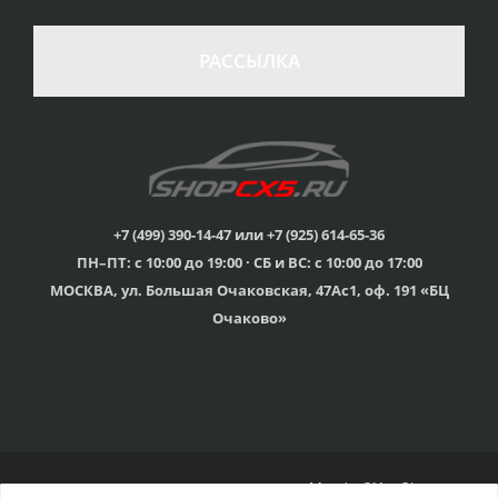
100% возврат
стоимости
Гарантия качества
в случае
все товары
РАССЫЛКА
неудовлетворенности
сертифицированы
товаром
Различные способы
Профессиональная
оплаты
консультация
Вы можете выбрать
мы знаем о Mazda CX-
наиболее удобный
5 все
для Вас
+7 (499) 390-14-47 или +7 (925) 614-65-36
ПН–ПТ: с 10:00 до 19:00 · СБ и ВС: с 10:00 до 17:00
Скидки
МОСКВА, ул. Большая Очаковская, 47Ас1, оф. 191 «БЦ
членам клуба и
Оперативная доставка
обладателям клубных
во все регионы России
Очаково»
карт
© 2015г-2025г., Клубный магазин Mazda CX-5 Shop