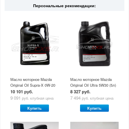
Персональные рекомендации:
Масло моторное Mazda
Масло моторное Mazda
Original Oil Supra-X 0W-20
Original Oil Ultra 5W30 (5л)
(5 л)
10 101 руб.
8 327 руб.
9 091
7 494
руб.
клубная цена
руб.
клубная цена
Купить
Купить