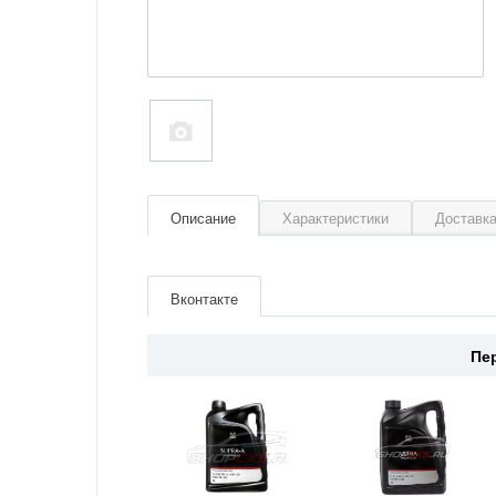
Описание
Характеристики
Доставка
Артикул
B60S34300
Производитель
Mazda
Вконтакте
Страна
Япония
Пе