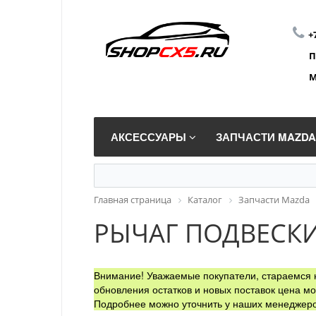
+
П
М
АКСЕССУАРЫ
ЗАПЧАСТИ MAZD
Главная страница
Каталог
Запчасти Mazda
РЫЧАГ ПОДВЕСК
Внимание! Уважаемые покупатели, стараемся н
обновления остатков и новых поставок цена мо
Подробнее можно уточнить у наших менеджеро