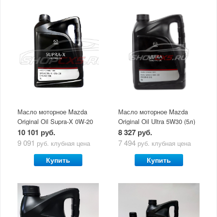
Масло моторное Mazda
Масло моторное Mazda
Original Oil Supra-X 0W-20
Original Oil Ultra 5W30 (5л)
(5 л)
10 101 руб.
8 327 руб.
9 091
7 494
руб.
клубная цена
руб.
клубная цена
Купить
Купить