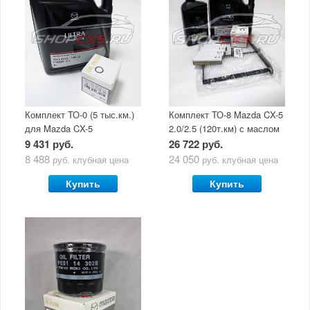
Комплект ТО-0 (5 тыс.км.)
Комплект ТО-8 Mazda CX-5
для Mazda CX-5
2.0/2.5 (120т.км) с маслом
(двигатель 2.0/2.5) с
Mazda Original Oil Ultra
9 431 руб.
26 722 руб.
маслом Mazda Original Oil
5W30
8 488
24 050
руб.
клубная цена
руб.
клубная цена
Ultra 5W30
Купить
Купить