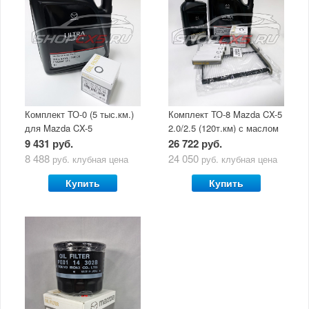
Комплект ТО-0 (5 тыс.км.)
Комплект ТО-8 Mazda CX-5
для Mazda CX-5
2.0/2.5 (120т.км) с маслом
(двигатель 2.0/2.5) с
Mazda Original Oil Ultra
9 431 руб.
26 722 руб.
маслом Mazda Original Oil
5W30
8 488
24 050
руб.
клубная цена
руб.
клубная цена
Ultra 5W30
Купить
Купить