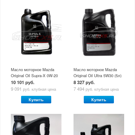
Масло моторное Mazda
Масло моторное Mazda
Original Oil Supra-X 0W-20
Original Oil Ultra 5W30 (5л)
(5 л)
10 101 руб.
8 327 руб.
9 091
7 494
руб.
клубная цена
руб.
клубная цена
Купить
Купить