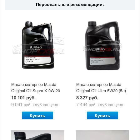
Персональные рекомендации:
Масло моторное Mazda
Масло моторное Mazda
Original Oil Supra-X 0W-20
Original Oil Ultra 5W30 (5л)
(5 л)
10 101 руб.
8 327 руб.
9 091
7 494
руб.
клубная цена
руб.
клубная цена
Купить
Купить