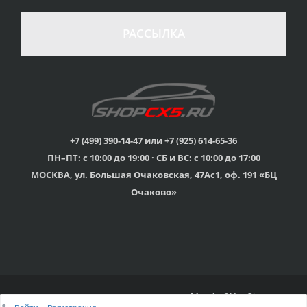
стоимости
Гарантия качества
в случае
все товары
РАССЫЛКА
неудовлетворенности
сертифицированы
товаром
Различные способы
Профессиональная
оплаты
консультация
Вы можете выбрать
мы знаем о Mazda CX-
наиболее удобный
5 все
для Вас
+7 (499) 390-14-47 или +7 (925) 614-65-36
ПН–ПТ: с 10:00 до 19:00 · СБ и ВС: с 10:00 до 17:00
Скидки
МОСКВА, ул. Большая Очаковская, 47Ас1, оф. 191 «БЦ
членам клуба и
Оперативная доставка
обладателям клубных
во все регионы России
Очаково»
карт
© 2015г-2025г., Клубный магазин Mazda CX-5 Shop