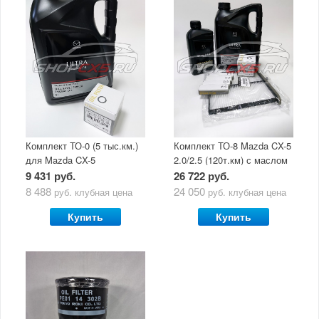
Комплект ТО-0 (5 тыс.км.)
Комплект ТО-8 Mazda CX-5
для Mazda CX-5
2.0/2.5 (120т.км) с маслом
(двигатель 2.0/2.5) с
Mazda Original Oil Ultra
9 431 руб.
26 722 руб.
маслом Mazda Original Oil
5W30
8 488
24 050
руб.
клубная цена
руб.
клубная цена
Ultra 5W30
Купить
Купить