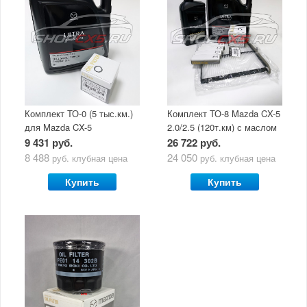
Комплект ТО-0 (5 тыс.км.)
Комплект ТО-8 Mazda CX-5
для Mazda CX-5
2.0/2.5 (120т.км) с маслом
(двигатель 2.0/2.5) с
Mazda Original Oil Ultra
9 431 руб.
26 722 руб.
маслом Mazda Original Oil
5W30
8 488
24 050
руб.
клубная цена
руб.
клубная цена
Ultra 5W30
Купить
Купить