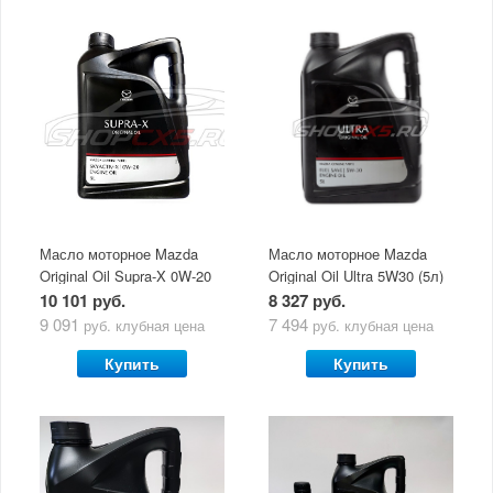
Масло моторное Mazda
Масло моторное Mazda
Original Oil Supra-X 0W-20
Original Oil Ultra 5W30 (5л)
(5 л)
10 101 руб.
8 327 руб.
9 091
7 494
руб.
клубная цена
руб.
клубная цена
Купить
Купить