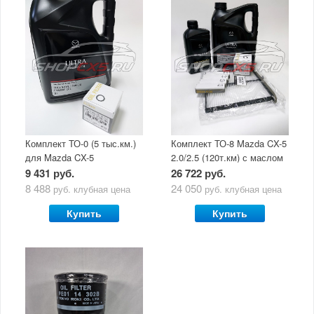
Комплект ТО-0 (5 тыс.км.)
Комплект ТО-8 Mazda CX-5
для Mazda CX-5
2.0/2.5 (120т.км) с маслом
(двигатель 2.0/2.5) с
Mazda Original Oil Ultra
9 431 руб.
26 722 руб.
маслом Mazda Original Oil
5W30
8 488
24 050
руб.
клубная цена
руб.
клубная цена
Ultra 5W30
Купить
Купить