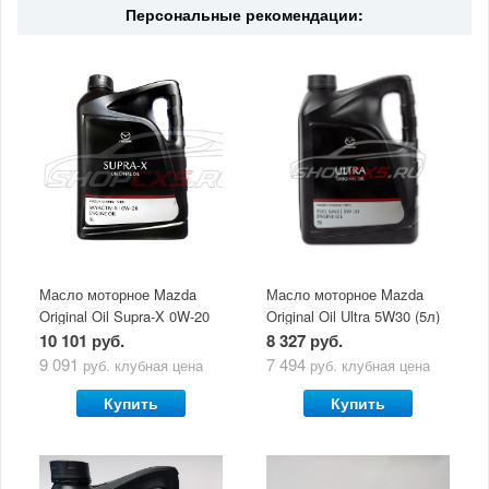
Персональные рекомендации:
Масло моторное Mazda
Масло моторное Mazda
Original Oil Supra-X 0W-20
Original Oil Ultra 5W30 (5л)
(5 л)
10 101 руб.
8 327 руб.
9 091
7 494
руб.
клубная цена
руб.
клубная цена
Купить
Купить