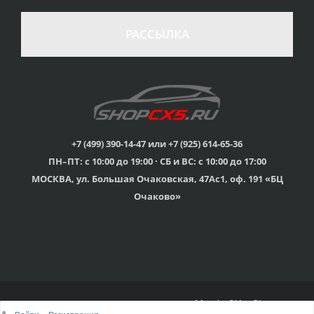
стоимости
Гарантия качества
в случае
все товары
РАССЫЛКА
неудовлетворенности
сертифицированы
товаром
Различные способы
Профессиональная
оплаты
консультация
Вы можете выбрать
мы знаем о Mazda CX-
наиболее удобный
5 все
для Вас
+7 (499) 390-14-47 или +7 (925) 614-65-36
ПН–ПТ: с 10:00 до 19:00 · СБ и ВС: с 10:00 до 17:00
Скидки
МОСКВА, ул. Большая Очаковская, 47Ас1, оф. 191 «БЦ
членам клуба и
Оперативная доставка
обладателям клубных
во все регионы России
Очаково»
карт
© 2015г-2025г., Клубный магазин Mazda CX-5 Shop