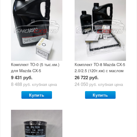
Комплект ТО-0 (5 тыс.км.)
Комплект ТО-8 Mazda CX-5
для Mazda CX-5
2.0/2.5 (120т.км) с маслом
(двигатель 2.0/2.5) с
Mazda Original Oil Ultra
9 431 руб.
26 722 руб.
маслом Mazda Original Oil
5W30
8 488
24 050
руб.
клубная цена
руб.
клубная цена
Ultra 5W30
Купить
Купить