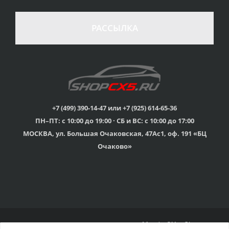
100% возврат
стоимости
Гарантия качества
в случае
все товары
РАССЫЛКА
неудовлетворенности
сертифицированы
товаром
Различные способы
Профессиональная
оплаты
консультация
Вы можете выбрать
мы знаем о Mazda CX-
наиболее удобный
5 все
для Вас
+7 (499) 390-14-47 или +7 (925) 614-65-36
ПН–ПТ: с 10:00 до 19:00 · СБ и ВС: с 10:00 до 17:00
Скидки
МОСКВА, ул. Большая Очаковская, 47Ас1, оф. 191 «БЦ
членам клуба и
Оперативная доставка
обладателям клубных
во все регионы России
Очаково»
карт
© 2015г-2025г., Клубный магазин Mazda CX-5 Shop