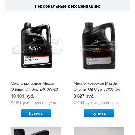
Персональные рекомендации:
Масло моторное Mazda
Масло моторное Mazda
Original Oil Supra-X 0W-20
Original Oil Ultra 5W30 (5л)
(5 л)
10 101 руб.
8 327 руб.
9 091
7 494
руб.
клубная цена
руб.
клубная цена
Купить
Купить