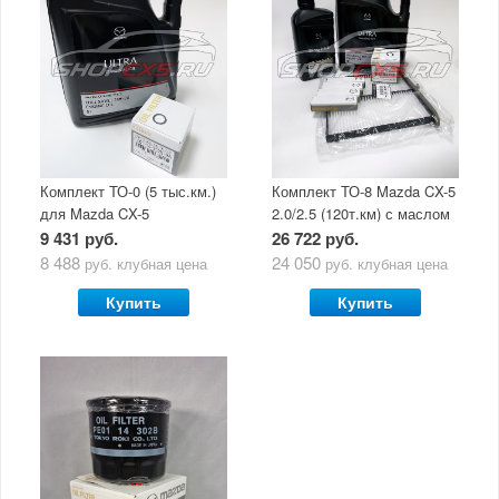
Комплект ТО-0 (5 тыс.км.)
Комплект ТО-8 Mazda CX-5
для Mazda CX-5
2.0/2.5 (120т.км) с маслом
(двигатель 2.0/2.5) с
Mazda Original Oil Ultra
9 431 руб.
26 722 руб.
маслом Mazda Original Oil
5W30
8 488
24 050
руб.
клубная цена
руб.
клубная цена
Ultra 5W30
Купить
Купить