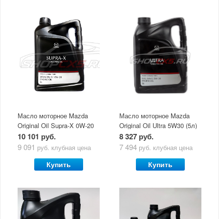
Масло моторное Mazda
Масло моторное Mazda
Original Oil Supra-X 0W-20
Original Oil Ultra 5W30 (5л)
(5 л)
10 101 руб.
8 327 руб.
9 091
7 494
руб.
клубная цена
руб.
клубная цена
Купить
Купить