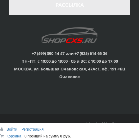
в случае
все товары
РАССЫЛКА
неудовлетворенности
сертифицированы
товаром
Различные способы
Профессиональная
оплаты
консультация
Вы можете выбрать
мы знаем о Mazda CX-
наиболее удобный
5 все
для Вас
+7 (499) 390-14-47 или +7 (925) 614-65-36
ПН–ПТ: с 10:00 до 19:00 · СБ и ВС: с 10:00 до 17:00
Скидки
МОСКВА, ул. Большая Очаковская, 47Ас1, оф. 191 «БЦ
членам клуба и
Оперативная доставка
обладателям клубных
во все регионы России
Очаково»
карт
© 2015г-2025г., Клубный магазин Mazda CX-5 Shop
Войти
Регистрация
Наверх
Корзина
Корзина
0 позиций
0 позиций
на сумму
на сумму
0 руб.
0 руб.