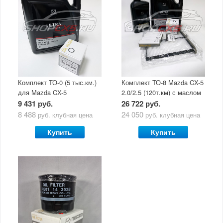
Комплект ТО-0 (5 тыс.км.)
Комплект ТО-8 Mazda CX-5
для Mazda CX-5
2.0/2.5 (120т.км) с маслом
(двигатель 2.0/2.5) с
Mazda Original Oil Ultra
9 431 руб.
26 722 руб.
маслом Mazda Original Oil
5W30
8 488
24 050
руб.
клубная цена
руб.
клубная цена
Ultra 5W30
Купить
Купить