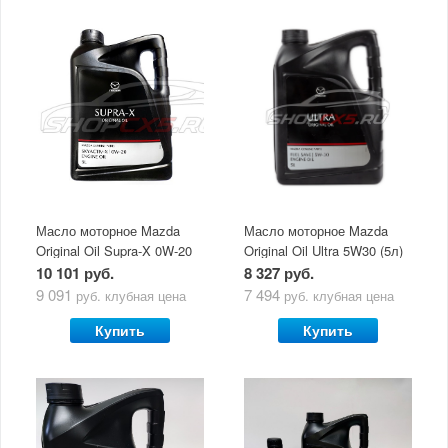
Масло моторное Mazda
Масло моторное Mazda
Original Oil Supra-X 0W-20
Original Oil Ultra 5W30 (5л)
(5 л)
10 101 руб.
8 327 руб.
9 091
7 494
руб.
клубная цена
руб.
клубная цена
Купить
Купить