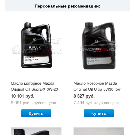
Персональные рекомендации:
Масло моторное Mazda
Масло моторное Mazda
Original Oil Supra-X 0W-20
Original Oil Ultra 5W30 (5л)
(5 л)
10 101 руб.
8 327 руб.
9 091
7 494
руб.
клубная цена
руб.
клубная цена
Купить
Купить