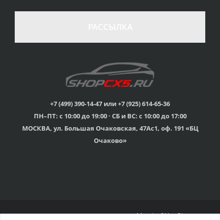
100% возврат
стоимости
Гарантия качества
в случае
все товары
РАССЫЛКА
неудовлетворенности
сертифицированы
товаром
Различные способы
Профессиональная
оплаты
консультация
Вы можете выбрать
мы знаем о Mazda CX-
наиболее удобный
5 все
для Вас
+7 (499) 390-14-47 или +7 (925) 614-65-36
ПН–ПТ: с 10:00 до 19:00 · СБ и ВС: с 10:00 до 17:00
Скидки
МОСКВА, ул. Большая Очаковская, 47Ас1, оф. 191 «БЦ
членам клуба и
Оперативная доставка
обладателям клубных
во все регионы России
Очаково»
карт
© 2015г-2025г., Клубный магазин Mazda CX-5 Shop