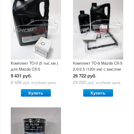
Комплект ТО-0 (5 тыс.км.)
Комплект ТО-8 Mazda CX-5
для Mazda CX-5
2.0/2.5 (120т.км) с маслом
(двигатель 2.0/2.5) с
Mazda Original Oil Ultra
9 431 руб.
26 722 руб.
маслом Mazda Original Oil
5W30
8 488
24 050
руб.
клубная цена
руб.
клубная цена
Ultra 5W30
Купить
Купить