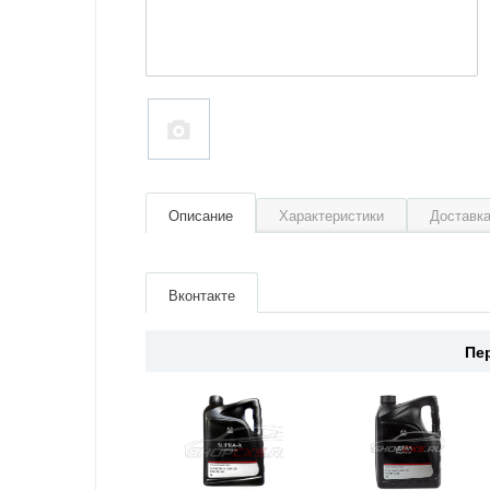
Описание
Характеристики
Доставка
Артикул
BJY150C12
Производитель
Mazda
Вконтакте
Страна
Япония
Пе