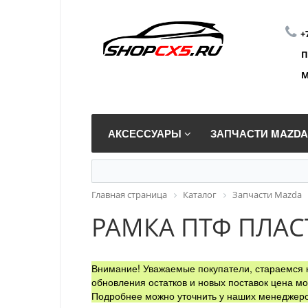
+
П
М
АКСЕССУАРЫ
ЗАПЧАСТИ MAZD
Главная страница
Каталог
Запчасти Mazda
РАМКА ПТФ ПЛА
Внимание! Уважаемые покупатели, стараемся н
обновления остатков и новых поставок цена мо
Подробнее можно уточнить у наших менеджеро