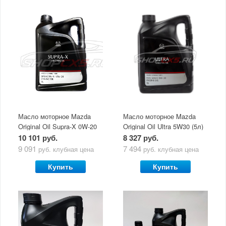
Масло моторное Mazda
Масло моторное Mazda
Original Oil Supra-X 0W-20
Original Oil Ultra 5W30 (5л)
(5 л)
10 101 руб.
8 327 руб.
9 091
7 494
руб.
клубная цена
руб.
клубная цена
Купить
Купить