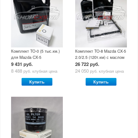
Комплект ТО-0 (5 тыс.км.)
Комплект ТО-8 Mazda CX-5
для Mazda CX-5
2.0/2.5 (120т.км) с маслом
(двигатель 2.0/2.5) с
Mazda Original Oil Ultra
9 431 руб.
26 722 руб.
маслом Mazda Original Oil
5W30
8 488
24 050
руб.
клубная цена
руб.
клубная цена
Ultra 5W30
Купить
Купить