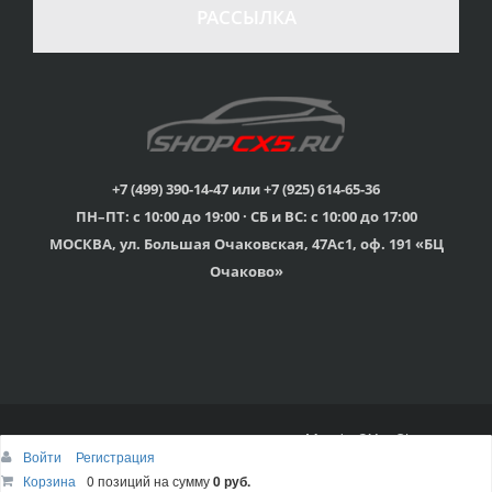
в случае
все товары
РАССЫЛКА
неудовлетворенности
сертифицированы
товаром
Различные способы
Профессиональная
оплаты
консультация
Вы можете выбрать
мы знаем о Mazda CX-
наиболее удобный
5 все
для Вас
+7 (499) 390-14-47 или +7 (925) 614-65-36
ПН–ПТ: с 10:00 до 19:00 · СБ и ВС: с 10:00 до 17:00
Скидки
МОСКВА, ул. Большая Очаковская, 47Ас1, оф. 191 «БЦ
членам клуба и
Оперативная доставка
обладателям клубных
во все регионы России
Очаково»
карт
© 2015г-2025г., Клубный магазин Mazda CX-5 Shop
Войти
Регистрация
Наверх
Корзина
Корзина
0 позиций
0 позиций
на сумму
на сумму
0 руб.
0 руб.