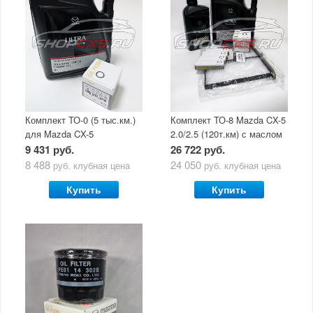
Комплект ТО-0 (5 тыс.км.)
Комплект ТО-8 Mazda CX-5
для Mazda CX-5
2.0/2.5 (120т.км) с маслом
(двигатель 2.0/2.5) с
Mazda Original Oil Ultra
9 431 руб.
26 722 руб.
маслом Mazda Original Oil
5W30
8 488
24 050
руб.
клубная цена
руб.
клубная цена
Ultra 5W30
Купить
Купить