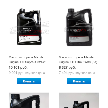
Масло моторное Mazda
Масло моторное Mazda
Original Oil Supra-X 0W-20
Original Oil Ultra 5W30 (5л)
(5 л)
10 101 руб.
8 327 руб.
9 091
7 494
руб.
клубная цена
руб.
клубная цена
Купить
Купить