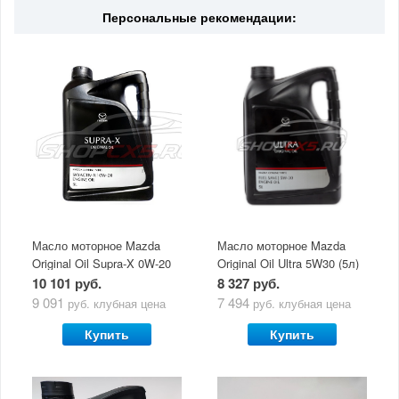
Персональные рекомендации:
Масло моторное Mazda
Масло моторное Mazda
Original Oil Supra-X 0W-20
Original Oil Ultra 5W30 (5л)
(5 л)
10 101 руб.
8 327 руб.
9 091
7 494
руб.
клубная цена
руб.
клубная цена
Купить
Купить