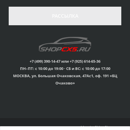
100% возврат
стоимости
Гарантия качества
в случае
все товары
РАССЫЛКА
неудовлетворенности
сертифицированы
товаром
Различные способы
Профессиональная
оплаты
консультация
Вы можете выбрать
мы знаем о Mazda CX-
наиболее удобный
5 все
для Вас
+7 (499) 390-14-47 или +7 (925) 614-65-36
ПН–ПТ: с 10:00 до 19:00 · СБ и ВС: с 10:00 до 17:00
Скидки
МОСКВА, ул. Большая Очаковская, 47Ас1, оф. 191 «БЦ
членам клуба и
Оперативная доставка
обладателям клубных
во все регионы России
Очаково»
карт
© 2015г-2025г., Клубный магазин Mazda CX-5 Shop