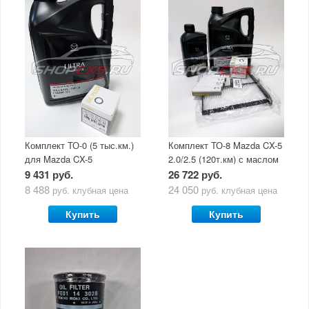
Комплект ТО-0 (5 тыс.км.)
Комплект ТО-8 Mazda CX-5
для Mazda CX-5
2.0/2.5 (120т.км) с маслом
(двигатель 2.0/2.5) с
Mazda Original Oil Ultra
9 431 руб.
26 722 руб.
маслом Mazda Original Oil
5W30
8 488
24 050
руб.
клубная цена
руб.
клубная цена
Ultra 5W30
Купить
Купить