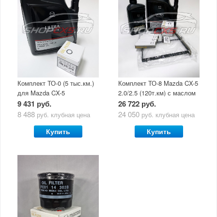
Комплект ТО-0 (5 тыс.км.)
Комплект ТО-8 Mazda CX-5
для Mazda CX-5
2.0/2.5 (120т.км) с маслом
(двигатель 2.0/2.5) с
Mazda Original Oil Ultra
9 431 руб.
26 722 руб.
маслом Mazda Original Oil
5W30
8 488
24 050
руб.
клубная цена
руб.
клубная цена
Ultra 5W30
Купить
Купить