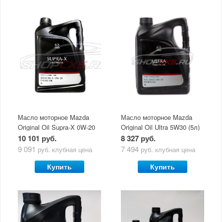
Масло моторное Mazda
Масло моторное Mazda
Original Oil Supra-X 0W-20
Original Oil Ultra 5W30 (5л)
(5 л)
10 101 руб.
8 327 руб.
9 091
7 494
руб.
клубная цена
руб.
клубная цена
Купить
Купить