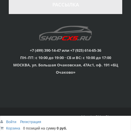
в случае
все товары
РАССЫЛКА
неудовлетворенности
сертифицированы
товаром
Различные способы
Профессиональная
оплаты
консультация
Вы можете выбрать
мы знаем о Mazda CX-
наиболее удобный
5 все
для Вас
+7 (499) 390-14-47 или +7 (925) 614-65-36
ПН–ПТ: с 10:00 до 19:00 · СБ и ВС: с 10:00 до 17:00
Скидки
МОСКВА, ул. Большая Очаковская, 47Ас1, оф. 191 «БЦ
членам клуба и
Оперативная доставка
обладателям клубных
во все регионы России
Очаково»
карт
© 2015г-2025г., Клубный магазин Mazda CX-5 Shop
Войти
Регистрация
Наверх
Корзина
Корзина
0 позиций
0 позиций
на сумму
на сумму
0 руб.
0 руб.