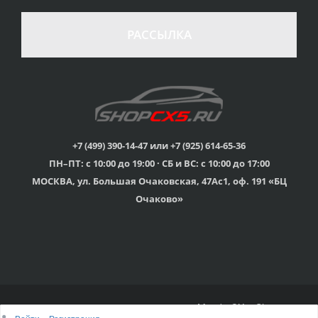
стоимости
Гарантия качества
в случае
все товары
РАССЫЛКА
неудовлетворенности
сертифицированы
товаром
Различные способы
Профессиональная
оплаты
консультация
Вы можете выбрать
мы знаем о Mazda CX-
наиболее удобный
5 все
для Вас
+7 (499) 390-14-47 или +7 (925) 614-65-36
ПН–ПТ: с 10:00 до 19:00 · СБ и ВС: с 10:00 до 17:00
Скидки
МОСКВА, ул. Большая Очаковская, 47Ас1, оф. 191 «БЦ
членам клуба и
Оперативная доставка
обладателям клубных
во все регионы России
Очаково»
карт
© 2015г-2025г., Клубный магазин Mazda CX-5 Shop