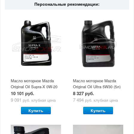
Персональные рекомендации:
Масло моторное Mazda
Масло моторное Mazda
Original Oil Supra-X 0W-20
Original Oil Ultra 5W30 (5л)
(5 л)
10 101 руб.
8 327 руб.
9 091
7 494
руб.
клубная цена
руб.
клубная цена
Купить
Купить