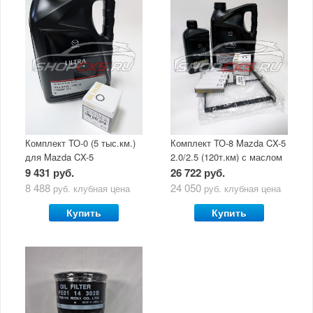
Комплект ТО-0 (5 тыс.км.)
Комплект ТО-8 Mazda CX-5
для Mazda CX-5
2.0/2.5 (120т.км) с маслом
(двигатель 2.0/2.5) с
Mazda Original Oil Ultra
9 431 руб.
26 722 руб.
маслом Mazda Original Oil
5W30
8 488
24 050
руб.
клубная цена
руб.
клубная цена
Ultra 5W30
Купить
Купить