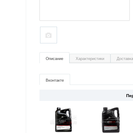
Описание
Характеристики
Доставка
Артикул
BR5S51170D
Производитель
Mazda
Вконтакте
Страна
Япония
Пе