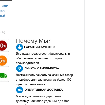
u
или
его
ам!
( 0 )
Почему Мы?
Г
АРАНТИЯ КАЧЕСТВА
Все наши товары сертифицированы и
обеспечены гарантией от фирм-
производителе
й
ПУНКТЫ
САМОВЫВОЗА
Возможность забрать заказанный товар
в удобное для вас время из более 100
пунктов самовывоза
О
ПЕРАТИВНАЯ ДОСТАВКА
Мы всегда готовы осуществить
доставку наиболее удобным для Вас