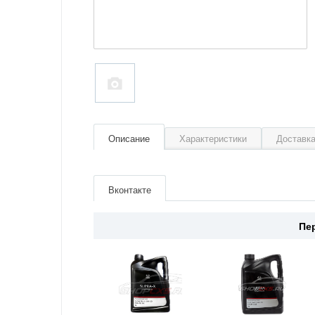
Описание
Характеристики
Доставка
Артикул
C10088109
Производитель
Mazda
Вконтакте
Страна
Япония
Пе