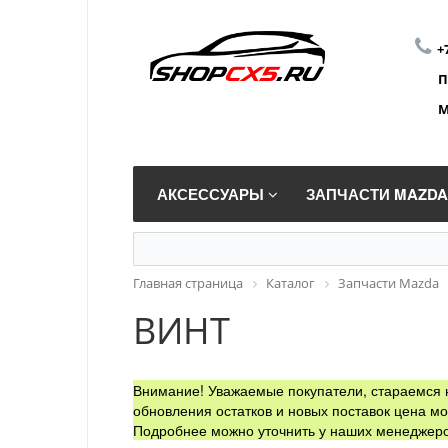
+
П
М
АКСЕССУАРЫ
ЗАПЧАСТИ MAZD
Главная страница
Каталог
Запчасти Mazda
ВИНТ
Внимание! Уважаемые покупатели, стараемся н
обновления остатков и новых поставок цена мо
Подробнее можно уточнить у наших менеджеро