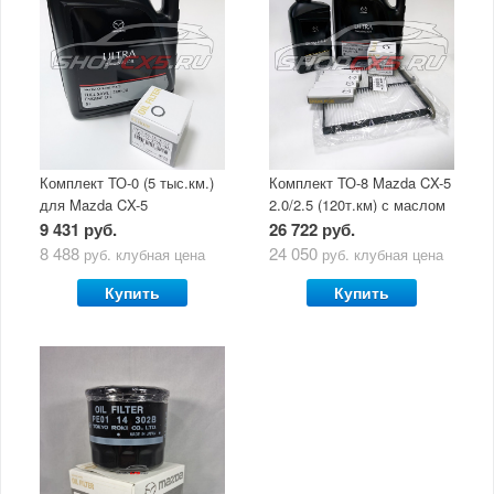
Комплект ТО-0 (5 тыс.км.)
Комплект ТО-8 Mazda CX-5
для Mazda CX-5
2.0/2.5 (120т.км) с маслом
(двигатель 2.0/2.5) с
Mazda Original Oil Ultra
9 431 руб.
26 722 руб.
маслом Mazda Original Oil
5W30
8 488
24 050
руб.
клубная цена
руб.
клубная цена
Ultra 5W30
Купить
Купить