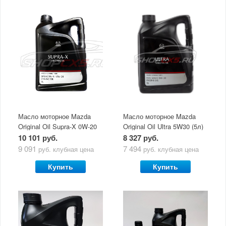
Масло моторное Mazda
Масло моторное Mazda
Original Oil Supra-X 0W-20
Original Oil Ultra 5W30 (5л)
(5 л)
10 101 руб.
8 327 руб.
9 091
7 494
руб.
клубная цена
руб.
клубная цена
Купить
Купить