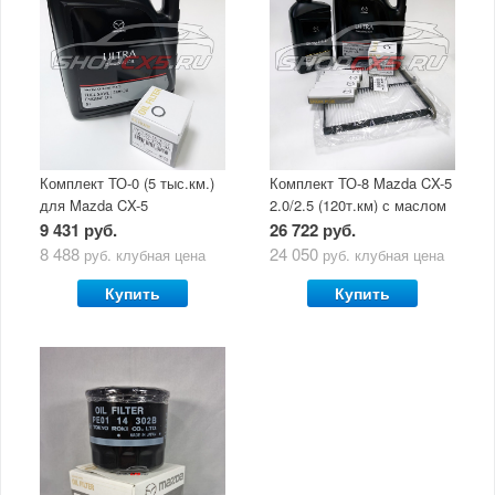
Комплект ТО-0 (5 тыс.км.)
Комплект ТО-8 Mazda CX-5
для Mazda CX-5
2.0/2.5 (120т.км) с маслом
(двигатель 2.0/2.5) с
Mazda Original Oil Ultra
9 431 руб.
26 722 руб.
маслом Mazda Original Oil
5W30
8 488
24 050
руб.
клубная цена
руб.
клубная цена
Ultra 5W30
Купить
Купить