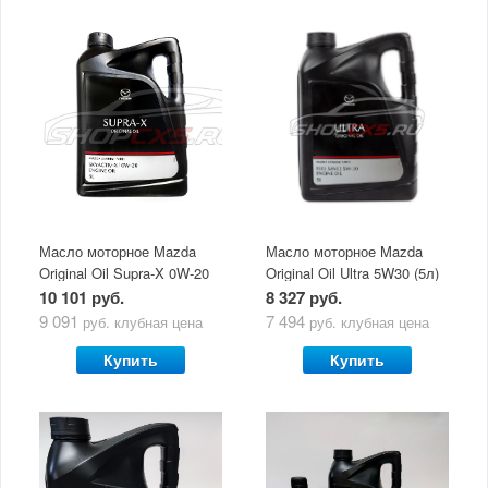
Масло моторное Mazda
Масло моторное Mazda
Original Oil Supra-X 0W-20
Original Oil Ultra 5W30 (5л)
(5 л)
10 101 руб.
8 327 руб.
9 091
7 494
руб.
клубная цена
руб.
клубная цена
Купить
Купить