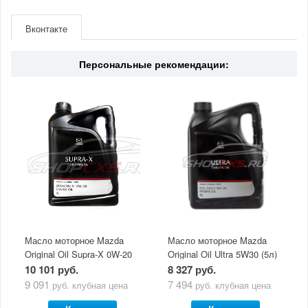
Артикул
PE1713460
Производитель
Mazda
Вконтакте
Страна
Япония
Персональные рекомендации:
Масло моторное Mazda
Масло моторное Mazda
Original Oil Supra-X 0W-20
Original Oil Ultra 5W30 (5л)
(5 л)
10 101 руб.
8 327 руб.
9 091
7 494
руб.
клубная цена
руб.
клубная цена