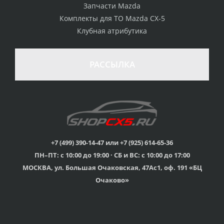
Запчасти Mazda
Комплекты для ТО Mazda CX-5
Клубная атрибутика
100% возврат
стоимости
Гарантия качества
в случае
все товары
РАССЫЛКА
неудовлетворенности
сертифицированы
товаром
Различные способы
Профессиональная
оплаты
консультация
Вы можете выбрать
мы знаем о Mazda CX-
наиболее удобный
5 все
для Вас
+7 (499) 390-14-47 или +7 (925) 614-65-36
ПН–ПТ: с 10:00 до 19:00 · СБ и ВС: с 10:00 до 17:00
Скидки
МОСКВА, ул. Большая Очаковская, 47Ас1, оф. 191 «БЦ
членам клуба и
Оперативная доставка
обладателям клубных
во все регионы России
Очаково»
карт