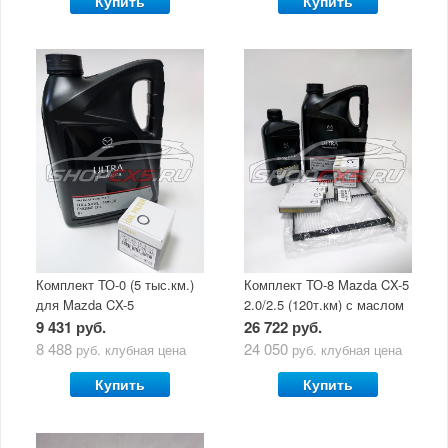
Купить
Купить
Комплект ТО-0 (5 тыс.км.)
Комплект ТО-8 Mazda CX-5
для Mazda CX-5
2.0/2.5 (120т.км) с маслом
(двигатель 2.0/2.5) с
Mazda Original Oil Ultra
9 431 руб.
26 722 руб.
маслом Mazda Original Oil
5W30
8 488
24 050
руб.
клубная цена
руб.
клубная цена
Ultra 5W30
Купить
Купить