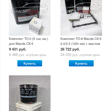
Комплект ТО-0 (5 тыс.км.)
Комплект ТО-8 Mazda CX-5
для Mazda CX-5
2.0/2.5 (120т.км) с маслом
(двигатель 2.0/2.5) с
Mazda Original Oil Ultra
9 431 руб.
26 722 руб.
маслом Mazda Original Oil
5W30
8 488
24 050
руб.
клубная цена
руб.
клубная цена
Ultra 5W30
Купить
Купить