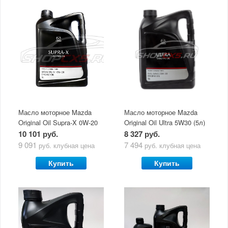
Масло моторное Mazda
Масло моторное Mazda
Original Oil Supra-X 0W-20
Original Oil Ultra 5W30 (5л)
(5 л)
10 101 руб.
8 327 руб.
9 091
7 494
руб.
клубная цена
руб.
клубная цена
Купить
Купить