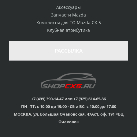
Аксессуары
Запчасти Mazda
Комплекты для ТО Mazda CX-5
Клубная атрибутика
100% возврат
стоимости
Гарантия качества
в случае
все товары
РАССЫЛКА
неудовлетворенности
сертифицированы
товаром
Различные способы
Профессиональная
оплаты
консультация
Вы можете выбрать
мы знаем о Mazda CX-
наиболее удобный
5 все
для Вас
+7 (499) 390-14-47 или +7 (925) 614-65-36
ПН–ПТ: с 10:00 до 19:00 · СБ и ВС: с 10:00 до 17:00
Скидки
МОСКВА, ул. Большая Очаковская, 47Ас1, оф. 191 «БЦ
членам клуба и
Оперативная доставка
обладателям клубных
во все регионы России
Очаково»
карт