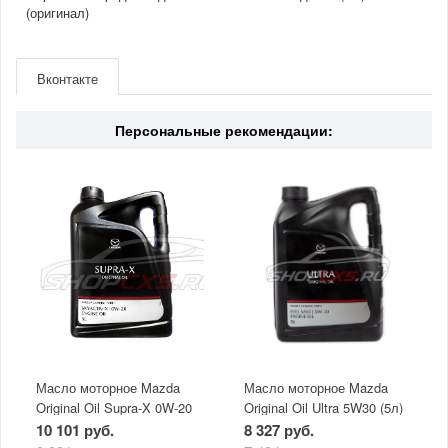
(оригинал)
Артикул
UPCLCC05009A
Производитель
Mazda
Вконтакте
Материал
Средство
Персональные рекомендации:
Масло моторное Mazda
Масло моторное Mazda
Original Oil Supra-X 0W-20
Original Oil Ultra 5W30 (5л)
(5 л)
10 101 руб.
8 327 руб.