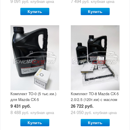
9 091
7 494
руб.
клубная цена
руб.
клубная цена
Купить
Купить
Комплект ТО-0 (5 тыс.км.)
Комплект ТО-8 Mazda CX-5
для Mazda CX-5
2.0/2.5 (120т.км) с маслом
(двигатель 2.0/2.5) с
Mazda Original Oil Ultra
9 431 руб.
26 722 руб.
маслом Mazda Original Oil
5W30
8 488
24 050
руб.
клубная цена
руб.
клубная цена
Ultra 5W30
Купить
Купить