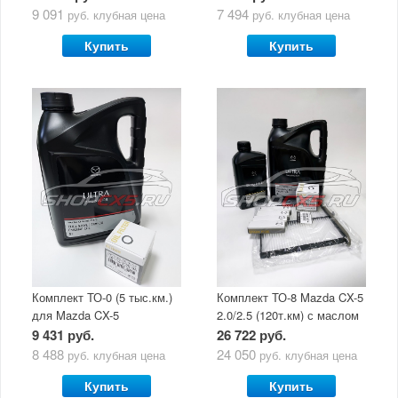
9 091
7 494
руб.
клубная цена
руб.
клубная цена
Купить
Купить
Комплект ТО-0 (5 тыс.км.)
Комплект ТО-8 Mazda CX-5
для Mazda CX-5
2.0/2.5 (120т.км) с маслом
(двигатель 2.0/2.5) с
Mazda Original Oil Ultra
9 431 руб.
26 722 руб.
маслом Mazda Original Oil
5W30
8 488
24 050
руб.
клубная цена
руб.
клубная цена
Ultra 5W30
Купить
Купить