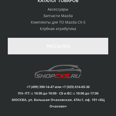
КАТАЛОГ ТОВАРОВ
Аксессуары
Запчасти Mazda
Комплекты для ТО Mazda CX-5
Клубная атрибутика
100% возврат
стоимости
Гарантия качества
в случае
все товары
РАССЫЛКА
неудовлетворенности
сертифицированы
товаром
Различные способы
Профессиональная
оплаты
консультация
Вы можете выбрать
мы знаем о Mazda CX-
наиболее удобный
5 все
для Вас
+7 (499) 390-14-47 или +7 (925) 614-65-36
ПН–ПТ: с 10:00 до 19:00 · СБ и ВС: с 10:00 до 17:00
Скидки
МОСКВА, ул. Большая Очаковская, 47Ас1, оф. 191 «БЦ
членам клуба и
Оперативная доставка
обладателям клубных
во все регионы России
Очаково»
карт