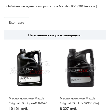
Отбойник переднего амортизатора Mazda CX-5 (2017-по н.в.)
Артикул
KB7W34111
Производитель
Mazda
Вконтакте
Страна
Южная Корея
Персональные рекомендации:
Масло моторное Mazda
Масло моторное Mazda
Original Oil Supra-X 0W-20
Original Oil Ultra 5W30 (5л)
(5 л)
10 101 руб.
8 327 руб.