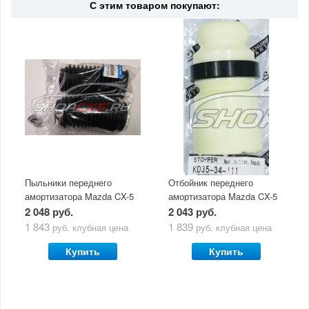
С этим товаром покупают:
Пыльники переднего
Отбойник переднего
амортизатора Mazda CX-5
амортизатора Mazda CX-5
(комплект 2шт) (2011-2017)
(2011-2017)
2 048 руб.
2 043 руб.
1 843
1 839
руб.
клубная цена
руб.
клубная цена
Купить
Купить