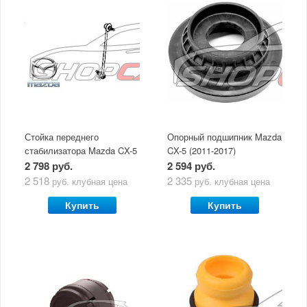
Стойка переднего
Опорный подшипник Mazda
стабилизатора Mazda CX-5
CX-5 (2011-2017)
(2011-по н.в)
2 798 руб.
2 594 руб.
2 518
2 335
руб.
клубная цена
руб.
клубная цена
Купить
Купить