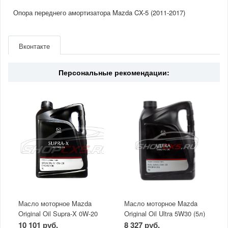
Опора переднего амортизатора Mazda CX-5 (2011-2017)
Артикул
KD3534380C
Производитель
Mazda
Вконтакте
Страна
Япония
Персональные рекомендации:
Масло моторное Mazda
Масло моторное Mazda
Original Oil Supra-X 0W-20
Original Oil Ultra 5W30 (5л)
(5 л)
10 101 руб.
8 327 руб.