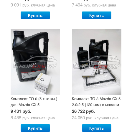
9 091
7 494
руб.
клубная цена
руб.
клубная цена
Купить
Купить
Комплект ТО-0 (5 тыс.км.)
Комплект ТО-8 Mazda CX-5
для Mazda CX-5
2.0/2.5 (120т.км) с маслом
(двигатель 2.0/2.5) с
Mazda Original Oil Ultra
9 431 руб.
26 722 руб.
маслом Mazda Original Oil
5W30
8 488
24 050
руб.
клубная цена
руб.
клубная цена
Ultra 5W30
Купить
Купить