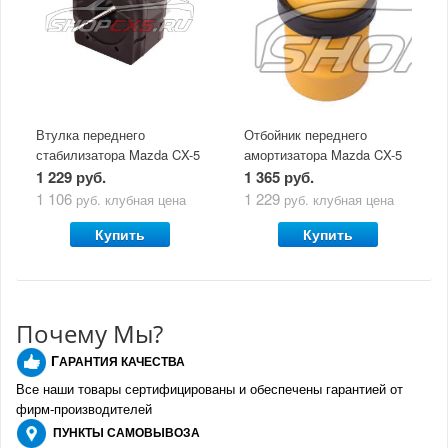
Втулка переднего
Отбойник переднего
стабилизатора Mazda CX-5
амортизатора Mazda CX-5
(2011-2017)
(2011-2017) Jikiu
1 229 руб.
1 365 руб.
1 106
1 229
руб.
клубная цена
руб.
клубная цена
Купить
Купить
Почему Мы?
Г
АРАНТИЯ КАЧЕСТВА
Все наши товары сертифицированы и обеспечены гарантией от
фирм-производителе
й
ПУНКТЫ
САМОВЫВОЗА