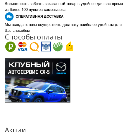
Возможность забрать заказанный товар в удобное для вас время
из более 100 пунктов самовывоза
О
ПЕРАТИВНАЯ ДОСТАВКА
Мы всегда готовы осуществить доставку наиболее удобным для
Вас способом
Спо
с
обы оплаты
100% возврат
стоимости
Гарантия качества
в случае
все товары
неудовлетворенности
сертифицированы
товаром
Различные способы
Профессиональная
оплаты
консультация
Вы можете выбрать
мы знаем о Mazda CX-
наиболее удобный
5 все
для Вас
Скидки
членам клуба и
Оперативная доставка
обладателям клубных
во все регионы России
карт
Акции