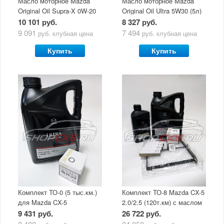
Масло моторное Mazda
Масло моторное Mazda
Original Oil Supra-X 0W-20
Original Oil Ultra 5W30 (5л)
(5 л)
10 101 руб.
8 327 руб.
9 091
7 494
руб.
клубная цена
руб.
клубная цена
Купить
Купить
Комплект ТО-0 (5 тыс.км.)
Комплект ТО-8 Mazda CX-5
для Mazda CX-5
2.0/2.5 (120т.км) с маслом
(двигатель 2.0/2.5) с
Mazda Original Oil Ultra
9 431 руб.
26 722 руб.
маслом Mazda Original Oil
5W30