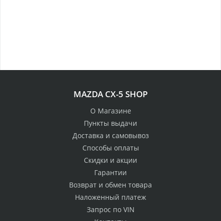
100% возврат
MAZDA CX-5 SHOP
стоимости
Гарантия качества
в случае
все товары
О Магазине
неудовлетворенности
сертифицированы
Пункты выдачи
товаром
Доставка и самовывоз
Различные способы
Способы оплаты
Профессиональная
оплаты
Скидки и акции
консультация
Вы можете выбрать
мы знаем о Mazda CX-
Гарантии
наиболее удобный
5 все
Возврат и обмен товара
для Вас
Наложенный платеж
Скидки
Запрос по VIN
членам клуба и
Оперативная доставка