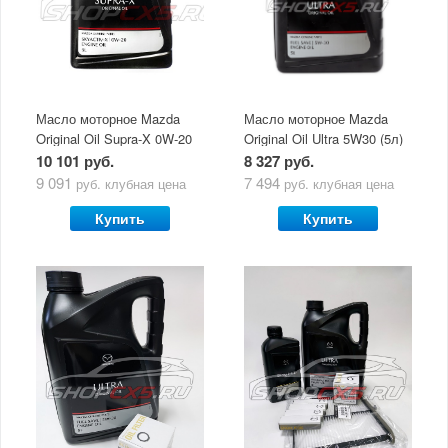
Масло моторное Mazda
Масло моторное Mazda
Original Oil Supra-X 0W-20
Original Oil Ultra 5W30 (5л)
(5 л)
10 101 руб.
8 327 руб.
9 091
7 494
руб.
клубная цена
руб.
клубная цена
Купить
Купить