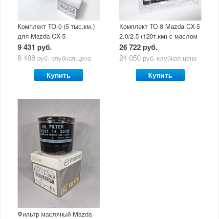
Комплект ТО-0 (5 тыс.км.)
Комплект ТО-8 Mazda CX-5
для Mazda CX-5
2.0/2.5 (120т.км) с маслом
(двигатель 2.0/2.5) с
Mazda Original Oil Ultra
9 431 руб.
26 722 руб.
маслом Mazda Original Oil
5W30
8 488
24 050
руб.
клубная цена
руб.
клубная цена
Ultra 5W30
Купить
Купить
Фильтр масляный Mazda