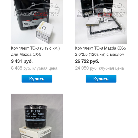
Комплект ТО-0 (5 тыс.км.)
Комплект ТО-8 Mazda CX-5
для Mazda CX-5
2.0/2.5 (120т.км) с маслом
(двигатель 2.0/2.5) с
Mazda Original Oil Ultra
9 431 руб.
26 722 руб.
маслом Mazda Original Oil
5W30
8 488
24 050
руб.
клубная цена
руб.
клубная цена
Ultra 5W30
Купить
Купить