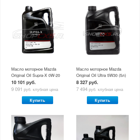
Масло моторное Mazda
Масло моторное Mazda
Original Oil Supra-X 0W-20
Original Oil Ultra 5W30 (5л)
(5 л)
10 101 руб.
8 327 руб.
9 091
7 494
руб.
клубная цена
руб.
клубная цена
Купить
Купить