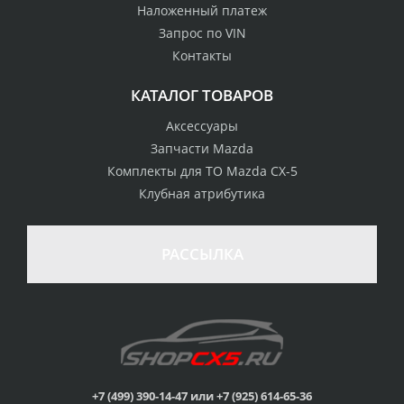
Наложенный платеж
Запрос по VIN
Контакты
КАТАЛОГ ТОВАРОВ
Аксессуары
Запчасти Mazda
Комплекты для ТО Mazda CX-5
Клубная атрибутика
100% возврат
стоимости
Гарантия качества
в случае
все товары
РАССЫЛКА
неудовлетворенности
сертифицированы
товаром
Различные способы
Профессиональная
оплаты
консультация
Вы можете выбрать
мы знаем о Mazda CX-
наиболее удобный
5 все
для Вас
+7 (499) 390-14-47 или +7 (925) 614-65-36