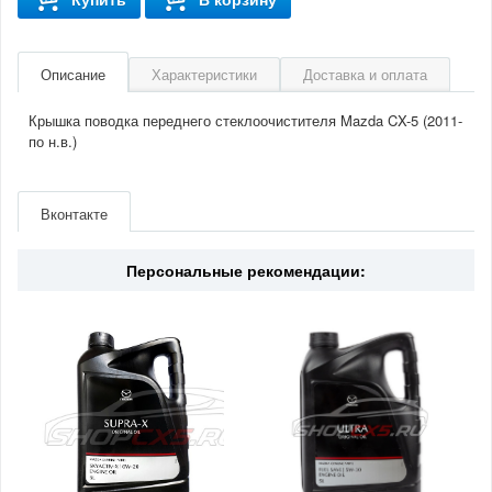
Описание
Характеристики
Доставка и оплата
Крышка поводка переднего стеклоочистителя Mazda CX-5 (2011-
по н.в.)
Артикул
GS1M67395
Производитель
Mazda
Вконтакте
Двигатель
2.0/2.5(бензин)
Страна
Япония
Персональные рекомендации: