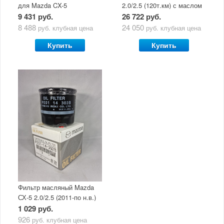
для Mazda CX-5
2.0/2.5 (120т.км) с маслом
(двигатель 2.0/2.5) с
Mazda Original Oil Ultra
9 431 руб.
26 722 руб.
маслом Mazda Original Oil
5W30
8 488
24 050
руб.
клубная цена
руб.
клубная цена
Ultra 5W30
Купить
Купить
Фильтр масляный Mazda
СХ-5 2.0/2.5 (2011-по н.в.)
1 029 руб.
926
руб.
клубная цена