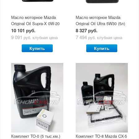
Масло моторное Mazda
Масло моторное Mazda
Original Oil Supra-X 0W-20
Original Oil Ultra 5W30 (5л)
(5 л)
10 101 руб.
8 327 руб.
9 091
7 494
руб.
клубная цена
руб.
клубная цена
Купить
Купить
Комплект ТО-0 (5 тыс.км.)
Комплект ТО-8 Mazda CX-5