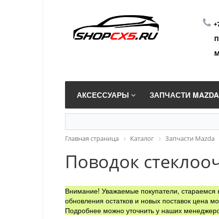
+
П
М
АКСЕССУАРЫ
ЗАПЧАСТИ MAZD
Главная страница
Каталог
Запчасти Mazda
Поводок стеклооч
Внимание! Уважаемые покупатели, стараемся н
обновления остатков и новых поставок цена мо
Подробнее можно уточнить у наших менеджеро