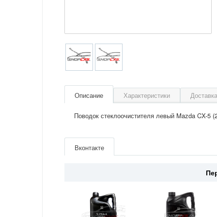
Описание
Характеристики
Доставка
Поводок стеклоочистителя левый Mazda CX-5 (20
Артикул
KB8M67321A
Производитель
Masuma
Вконтакте
Материал
Передняя
Страна
Япония
Пе