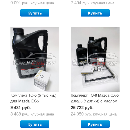
9 091
7 494
руб.
клубная цена
руб.
клубная цена
Купить
Купить
Комплект ТО-0 (5 тыс.км.)
Комплект ТО-8 Mazda CX-5
для Mazda CX-5
2.0/2.5 (120т.км) с маслом
(двигатель 2.0/2.5) с
Mazda Original Oil Ultra
9 431 руб.
26 722 руб.
маслом Mazda Original Oil
5W30
8 488
24 050
руб.
клубная цена
руб.
клубная цена
Ultra 5W30
Купить
Купить