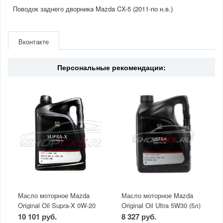
Поводок заднего дворника Mazda CX-5 (2011-по н.в.)
Артикул
L20667421
Производитель
Mazda
Вконтакте
Двигатель
2.0/2.5(бензин)
Страна
Япония
Персональные рекомендации:
Масло моторное Mazda
Масло моторное Mazda
Original Oil Supra-X 0W-20
Original Oil Ultra 5W30 (5л)
(5 л)
10 101 руб.
8 327 руб.