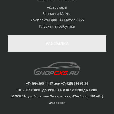
Аксессуары
Запчасти Mazda
Комплекты для ТО Mazda CX-5
Клубная атрибутика
100% возврат
стоимости
Гарантия качества
в случае
все товары
РАССЫЛКА
неудовлетворенности
сертифицированы
товаром
Различные способы
Профессиональная
оплаты
консультация
Вы можете выбрать
мы знаем о Mazda CX-
наиболее удобный
5 все
для Вас
+7 (499) 390-14-47 или +7 (925) 614-65-36
ПН–ПТ: с 10:00 до 19:00 · СБ и ВС: с 10:00 до 17:00
Скидки
МОСКВА, ул. Большая Очаковская, 47Ас1, оф. 191 «БЦ
членам клуба и
Оперативная доставка
обладателям клубных
во все регионы России
Очаково»
карт