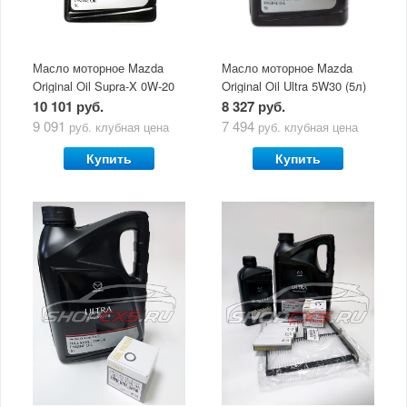
Масло моторное Mazda
Масло моторное Mazda
Original Oil Supra-X 0W-20
Original Oil Ultra 5W30 (5л)
(5 л)
10 101 руб.
8 327 руб.
9 091
7 494
руб.
клубная цена
руб.
клубная цена
Купить
Купить