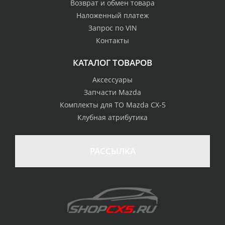
Возврат и обмен товара
Наложенный платеж
Запрос по VIN
Контакты
КАТАЛОГ ТОВАРОВ
Аксессуары
Запчасти Mazda
Комплекты для ТО Mazda CX-5
Клубная атрибутика
100% возврат
стоимости
Гарантия качества
в случае
все товары
РАССЫЛКА
неудовлетворенности
сертифицированы
товаром
Различные способы
Профессиональная
оплаты
консультация
Вы можете выбрать
мы знаем о Mazda CX-
наиболее удобный
5 все