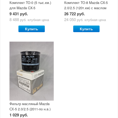
Комплект ТО-0 (5 тыс.км.)
Комплект ТО-8 Mazda CX-5
для Mazda CX-5
2.0/2.5 (120т.км) с маслом
(двигатель 2.0/2.5) с
Mazda Original Oil Ultra
9 431 руб.
26 722 руб.
маслом Mazda Original Oil
5W30
8 488
24 050
руб.
клубная цена
руб.
клубная цена
Ultra 5W30
Купить
Купить
Фильтр масляный Mazda
СХ-5 2.0/2.5 (2011-по н.в.)
1 029 руб.