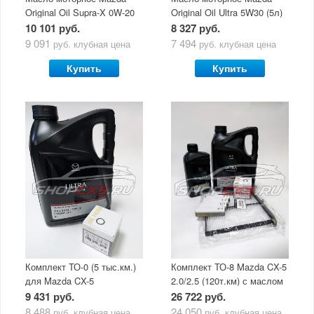
Original Oil Supra-X 0W-20
Original Oil Ultra 5W30 (5л)
(5 л)
10 101 руб.
8 327 руб.
9 091
7 494
руб.
клубная цена
руб.
клубная цена
Купить
Купить
Комплект ТО-0 (5 тыс.км.)
Комплект ТО-8 Mazda CX-5
для Mazda CX-5
2.0/2.5 (120т.км) с маслом
(двигатель 2.0/2.5) с
Mazda Original Oil Ultra
9 431 руб.
26 722 руб.
маслом Mazda Original Oil
5W30
8 488
24 050
руб.
клубная цена
руб.
клубная цена