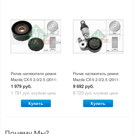
Ролик натяжителя ремня
Ролик натяжитель ремня
Mazda CX-5 2.0/2.5 (2011-
Mazda CX-5 2.0/2.5 (2011-
по н.в) INA без механизма
по н.в) Ina/SNR в сборе с
1 979 руб.
9 692 руб.
натяжения
механизмом натяжения
1 781
8 723
руб.
клубная цена
руб.
клубная цена
Купить
Купить
Почему Мы?