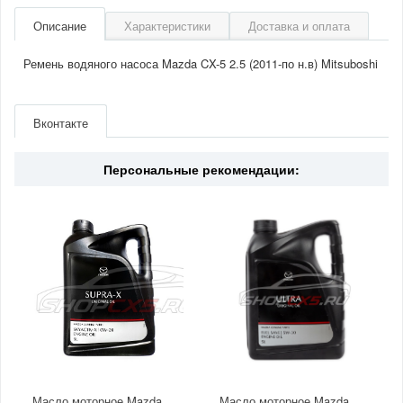
Описание
Характеристики
Доставка и оплата
Ремень водяного насоса Mazda CX-5 2.5 (2011-по н.в) Mitsuboshi
Артикул
3PK815
Производитель
Mitsuboschi
Вконтакте
Двигатель
2.5
Страна
Япония
Персональные рекомендации:
Масло моторное Mazda
Масло моторное Mazda