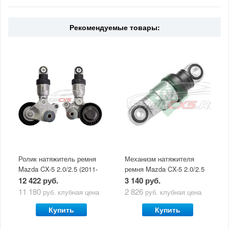
Рекомендуемые товары:
Ролик натяжитель ремня
Механизм натяжителя
Mazda CX-5 2.0/2.5 (2011-
ремня Mazda CX-5 2.0/2.5
по н.в) в сборе с
(2011-по н.в) Ina без
12 422 руб.
3 140 руб.
механизмом натяжения
ролика
11 180
2 826
руб.
клубная цена
руб.
клубная цена
Купить
Купить