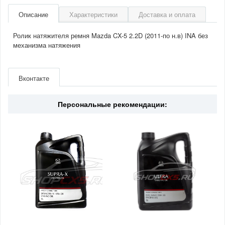
Описание
Характеристики
Доставка и оплата
Ролик натяжителя ремня Mazda CX-5 2.2D (2011-по н.в) INA без
механизма натяжения
Артикул
532024310
Производитель
INA
Вконтакте
Двигатель
2.2D(дизель)
Страна
Германия
Персональные рекомендации: