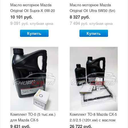
Масло моторное Mazda
Масло моторное Mazda
Original Oil Supra-X 0W-20
Original Oil Ultra 5W30 (5л)
(5 л)
10 101 руб.
8 327 руб.
9 091
7 494
руб.
клубная цена
руб.
клубная цена
Купить
Купить
Комплект ТО-0 (5 тыс.км.)
Комплект ТО-8 Mazda CX-5
для Mazda CX-5
2.0/2.5 (120т.км) с маслом
(двигатель 2.0/2.5) с
Mazda Original Oil Ultra
9 431 руб.
26 722 руб.