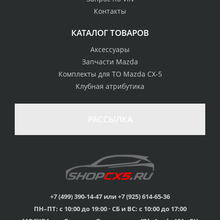
Контакты
КАТАЛОГ ТОВАРОВ
Аксессуары
Запчасти Mazda
Комплекты для ТО Mazda CX-5
Клубная атрибутика
100% возврат
стоимости
Гарантия качества
в случае
все товары
РАССЫЛКА
неудовлетворенности
сертифицированы
товаром
Различные способы
Профессиональная
оплаты
консультация
Вы можете выбрать
мы знаем о Mazda CX-
наиболее удобный
5 все
для Вас
+7 (499) 390-14-47 или +7 (925) 614-65-36
ПН–ПТ: с 10:00 до 19:00 · СБ и ВС: с 10:00 до 17:00
Скидки