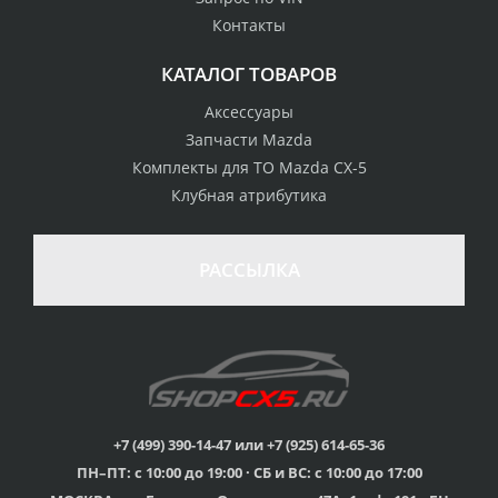
Контакты
КАТАЛОГ ТОВАРОВ
Аксессуары
Запчасти Mazda
Комплекты для ТО Mazda CX-5
Клубная атрибутика
100% возврат
стоимости
Гарантия качества
в случае
все товары
РАССЫЛКА
неудовлетворенности
сертифицированы
товаром
Различные способы
Профессиональная
оплаты
консультация
Вы можете выбрать
мы знаем о Mazda CX-
наиболее удобный
5 все
для Вас
+7 (499) 390-14-47 или +7 (925) 614-65-36
ПН–ПТ: с 10:00 до 19:00 · СБ и ВС: с 10:00 до 17:00
Скидки