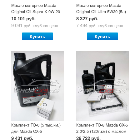
Масло моторное Mazda
Масло моторное Mazda
Original Oil Supra-X 0W-20
Original Oil Ultra 5W30 (5л)
(5 л)
10 101 руб.
8 327 руб.
9 091
7 494
руб.
клубная цена
руб.
клубная цена
Купить
Купить
Комплект ТО-0 (5 тыс.км.)
Комплект ТО-8 Mazda CX-5
для Mazda CX-5
2.0/2.5 (120т.км) с маслом
(двигатель 2.0/2.5) с
Mazda Original Oil Ultra
9 431 руб.
26 722 руб.