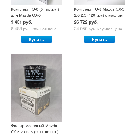
Комплект ТО-0 (5 тыс.км.)
Комплект ТО-8 Mazda CX-5
для Mazda CX-5
2.0/2.5 (120т.км) с маслом
(двигатель 2.0/2.5) с
Mazda Original Oil Ultra
9 431 руб.
26 722 руб.
маслом Mazda Original Oil
5W30
8 488
24 050
руб.
клубная цена
руб.
клубная цена
Ultra 5W30
Купить
Купить
Фильтр масляный Mazda
СХ-5 2.0/2.5 (2011-по н.в.)