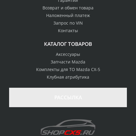
Гарантии
Возврат и обмен товара
Наложенный платеж
Запрос по VIN
Контакты
КАТАЛОГ ТОВАРОВ
Аксессуары
Запчасти Mazda
Комплекты для ТО Mazda CX-5
Клубная атрибутика
100% возврат
стоимости
Гарантия качества
в случае
все товары
РАССЫЛКА
неудовлетворенности
сертифицированы
товаром
Различные способы
Профессиональная
оплаты
консультация
Вы можете выбрать
мы знаем о Mazda CX-