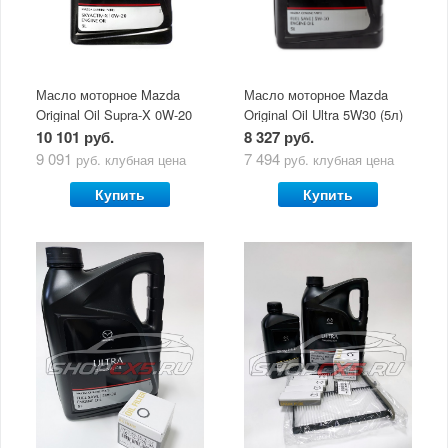
Масло моторное Mazda
Масло моторное Mazda
Original Oil Supra-X 0W-20
Original Oil Ultra 5W30 (5л)
(5 л)
10 101 руб.
8 327 руб.
9 091
7 494
руб.
клубная цена
руб.
клубная цена
Купить
Купить