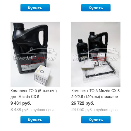
Купить
Купить
Комплект ТО-0 (5 тыс.км.)
Комплект ТО-8 Mazda CX-5
для Mazda CX-5
2.0/2.5 (120т.км) с маслом
(двигатель 2.0/2.5) с
Mazda Original Oil Ultra
9 431 руб.
26 722 руб.
маслом Mazda Original Oil
5W30
8 488
24 050
руб.
клубная цена
руб.
клубная цена
Ultra 5W30
Купить
Купить