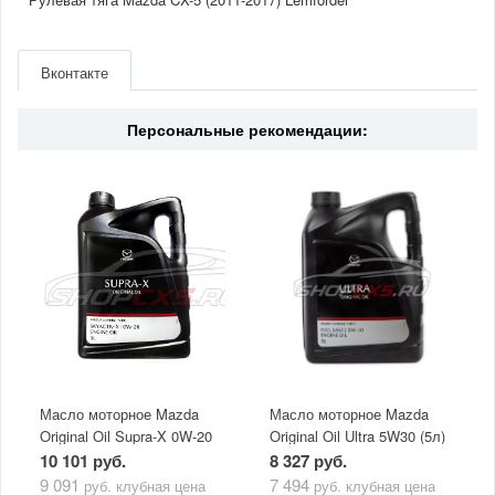
Артикул
3892301
Производитель
Lemforder
Вконтакте
Страна
Германия
Персональные рекомендации:
Масло моторное Mazda
Масло моторное Mazda
Original Oil Supra-X 0W-20
Original Oil Ultra 5W30 (5л)
(5 л)
10 101 руб.
8 327 руб.
9 091
7 494
руб.
клубная цена
руб.
клубная цена