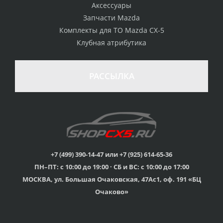
Аксессуары
Запчасти Mazda
Комплекты для ТО Mazda CX-5
Клубная атрибутика
100% возврат
стоимости
Гарантия качества
в случае
все товары
РАССЫЛКА
неудовлетворенности
сертифицированы
товаром
Различные способы
Профессиональная
оплаты
консультация
Вы можете выбрать
мы знаем о Mazda CX-
наиболее удобный
5 все
для Вас
+7 (499) 390-14-47 или +7 (925) 614-65-36
ПН–ПТ: с 10:00 до 19:00 · СБ и ВС: с 10:00 до 17:00
Скидки
МОСКВА, ул. Большая Очаковская, 47Ас1, оф. 191 «БЦ
членам клуба и
Оперативная доставка
обладателям клубных
во все регионы России
Очаково»
карт