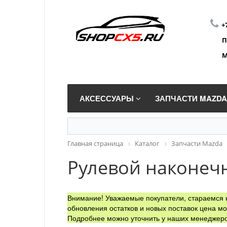
+
П
М
АКСЕССУАРЫ
ЗАПЧАСТИ MAZD
Главная страница
Каталог
Запчасти Mazda
Рулевой наконечн
Внимание! Уважаемые покупатели, стараемся н
обновления остатков и новых поставок цена мо
Подробнее можно уточнить у наших менеджеро