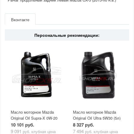
Артикул
KA0G28250A
Производитель
Mazda
Вконтакте
Страна
Япония
Персональные рекомендации:
Масло моторное Mazda
Масло моторное Mazda
Original Oil Supra-X 0W-20
Original Oil Ultra 5W30 (5л)
(5 л)
10 101 руб.
8 327 руб.
9 091
7 494
руб.
клубная цена
руб.
клубная цена