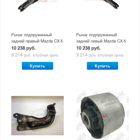
Рычаг подпружинный
Рычаг подпружинный
задний правый Mazda CX-5
задний левый Mazda CX-5
(2011-по н.в.)
(2011-по н.в.)
10 238 руб.
10 238 руб.
9 214
9 214
руб.
клубная цена
руб.
клубная цена
Купить
Купить