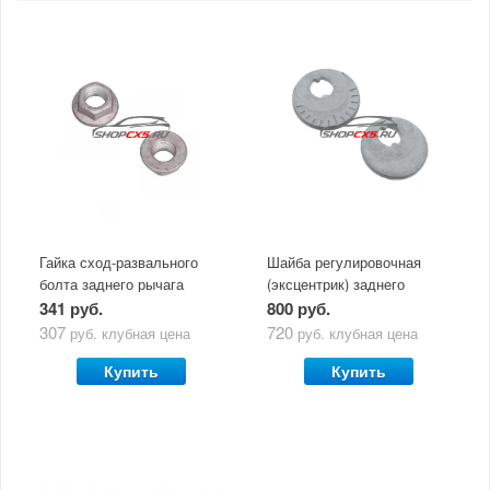
Гайка сход-развального
Шайба регулировочная
болта заднего рычага
(эксцентрик) заднего
Mazda
рычага Mazda
341 руб.
800 руб.
307
720
руб.
клубная цена
руб.
клубная цена
Купить
Купить