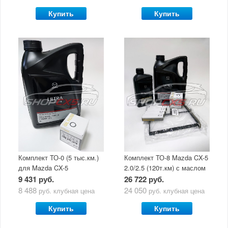
Купить
Купить
Комплект ТО-0 (5 тыс.км.)
Комплект ТО-8 Mazda CX-5
для Mazda CX-5
2.0/2.5 (120т.км) с маслом
(двигатель 2.0/2.5) с
Mazda Original Oil Ultra
9 431 руб.
26 722 руб.
маслом Mazda Original Oil
5W30
8 488
24 050
руб.
клубная цена
руб.
клубная цена
Ultra 5W30
Купить
Купить