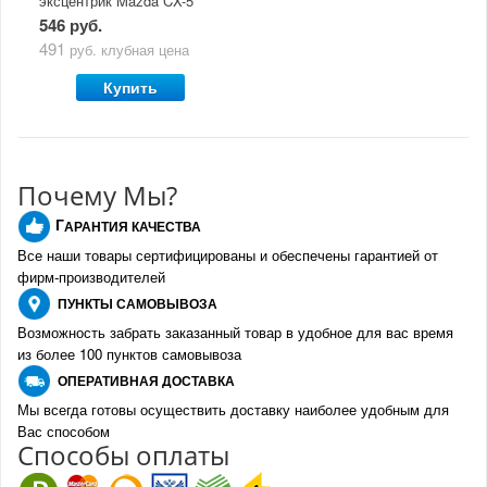
эксцентрик Mazda CX-5
(2011-по н.в)
546 руб.
491
руб.
клубная цена
Купить
Почему Мы?
Г
АРАНТИЯ КАЧЕСТВА
Все наши товары сертифицированы и обеспечены гарантией от
фирм-производителе
й
ПУНКТЫ
САМОВЫВОЗА
Возможность забрать заказанный товар в удобное для вас время
из более 100 пунктов самовывоза
О
ПЕРАТИВНАЯ ДОСТАВКА
Мы всегда готовы осуществить доставку наиболее удобным для
Вас способом
Спо
с
обы оплаты