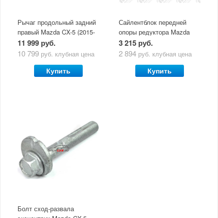
Рычаг продольный задний
Сайлентблок передней
правый Mazda CX-5 (2015-
опоры редуктора Mazda
по н.в.)
CX-5 (2011-по н.в.) JIKIU
11 999 руб.
3 215 руб.
100% возврат
10 799
2 894
руб.
клубная цена
руб.
клубная цена
стоимости
Гарантия качества
в случае
все товары
Купить
Купить
неудовлетворенности
сертифицированы
товаром
Различные способы
Профессиональная
оплаты
консультация
Вы можете выбрать
мы знаем о Mazda CX-
наиболее удобный
5 все
для Вас
Скидки
членам клуба и
Оперативная доставка
обладателям клубных
во все регионы России
карт
Болт сход-развала