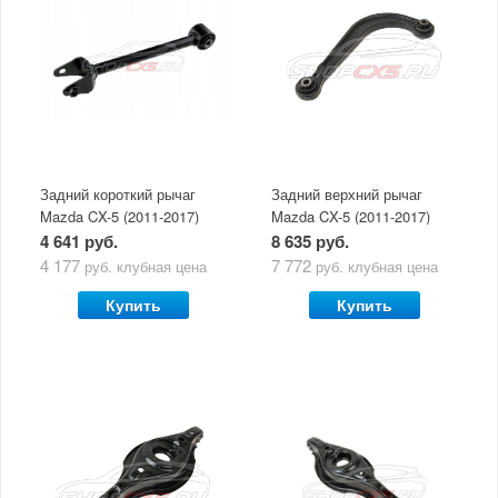
Задний короткий рычаг
Задний верхний рычаг
Mazda CX-5 (2011-2017)
Mazda CX-5 (2011-2017)
(серповидный)
4 641 руб.
8 635 руб.
4 177
7 772
руб.
клубная цена
руб.
клубная цена
Купить
Купить