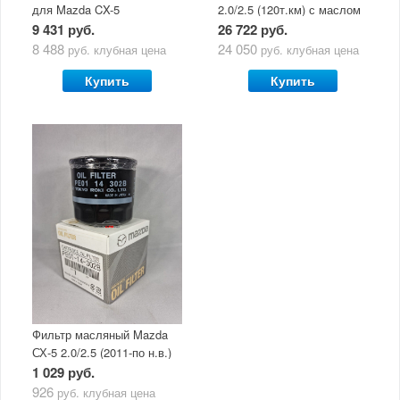
для Mazda CX-5
2.0/2.5 (120т.км) с маслом
(двигатель 2.0/2.5) с
Mazda Original Oil Ultra
9 431 руб.
26 722 руб.
маслом Mazda Original Oil
5W30
8 488
24 050
руб.
клубная цена
руб.
клубная цена
Ultra 5W30
Купить
Купить
Фильтр масляный Mazda
СХ-5 2.0/2.5 (2011-по н.в.)
1 029 руб.
926
руб.
клубная цена