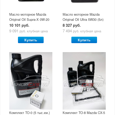
Масло моторное Mazda
Масло моторное Mazda
Original Oil Supra-X 0W-20
Original Oil Ultra 5W30 (5л)
(5 л)
10 101 руб.
8 327 руб.
9 091
7 494
руб.
клубная цена
руб.
клубная цена
Купить
Купить
Комплект ТО-0 (5 тыс.км.)
Комплект ТО-8 Mazda CX-5