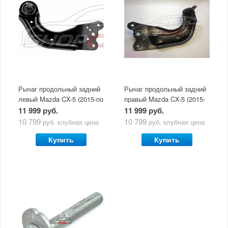
Рычаг продольный задний
Рычаг продольный задний
левый Mazda CX-5 (2015-по
правый Mazda CX-5 (2015-
н.в.)
по н.в.)
11 999 руб.
11 999 руб.
100% возврат
10 799
10 799
руб.
клубная цена
руб.
клубная цена
стоимости
Гарантия качества
в случае
все товары
Купить
Купить
неудовлетворенности
сертифицированы
товаром
Различные способы
Профессиональная
оплаты
консультация
Вы можете выбрать
мы знаем о Mazda CX-
наиболее удобный
5 все
для Вас