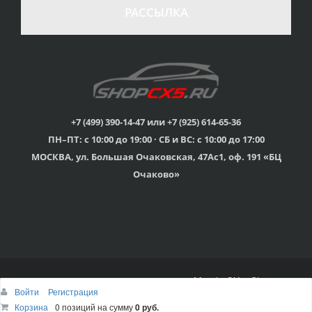
РАССЫЛКА
+7 (499) 390-14-47 или +7 (925) 614-65-36
ПН–ПТ: с 10:00 до 19:00 · СБ и ВС: с 10:00 до 17:00
МОСКВА, ул. Большая Очаковская, 47Ас1, оф. 191 «БЦ
Очаково»
© 2015г-2025г., Клубный магазин Mazda CX-5 Shop
Войти
Регистрация
Наверх
Корзина
Корзина
0 позиций
0 позиций
на сумму
на сумму
0 руб.
0 руб.