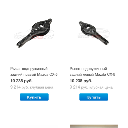
Рычаг подпружинный
Рычаг подпружинный
задний правый Mazda CX-5
задний левый Mazda CX-5
(2011-по н.в.)
(2011-по н.в.)
10 238 руб.
10 238 руб.
9 214
9 214
руб.
клубная цена
руб.
клубная цена
Купить
Купить