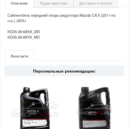
Описание
Характеристики
Доставка и оплата
Сайлентблок передней опоры редуктора Mazda CX-5 (2011-по
н.в.) JIKIU
KD35-28-68XA_MD
KD35-28-68YA_MD
Артикул
MD25004
Производитель
Jikiu
Вконтакте
Страна
Япония
Персональные рекомендации: