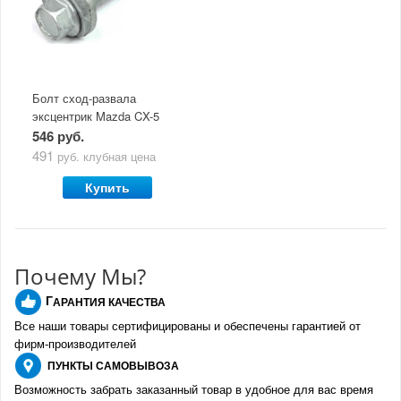
Скидки
членам клуба и
Оперативная доставка
обладателям клубных
во все регионы России
карт
Болт сход-развала
эксцентрик Mazda CX-5
(2011-по н.в)
546 руб.
491
руб.
клубная цена
Купить
Почему Мы?
Г
АРАНТИЯ КАЧЕСТВА
Все наши товары сертифицированы и обеспечены гарантией от
фирм-производителе
й
ПУНКТЫ
САМОВЫВОЗА
Возможность забрать заказанный товар в удобное для вас время