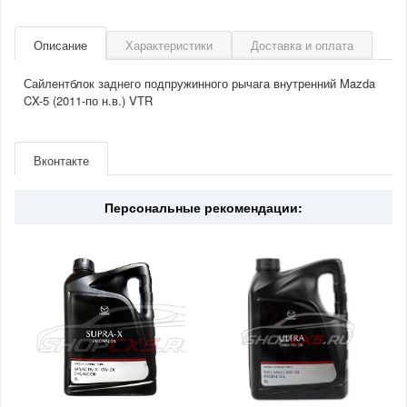
Описание
Характеристики
Доставка и оплата
Сайлентблок заднего подпружинного рычага внутренний Mazda
CX-5 (2011-по н.в.) VTR
Артикул
MZ0214R
Производитель
VTR
Вконтакте
Страна
Финляндия
Персональные рекомендации: