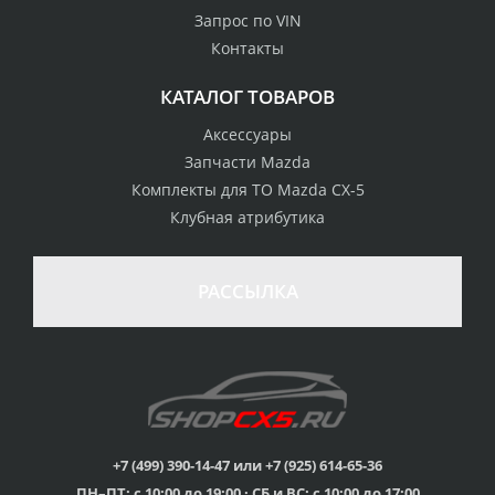
Запрос по VIN
Контакты
КАТАЛОГ ТОВАРОВ
Аксессуары
Запчасти Mazda
Комплекты для ТО Mazda CX-5
Клубная атрибутика
100% возврат
стоимости
Гарантия качества
в случае
все товары
РАССЫЛКА
неудовлетворенности
сертифицированы
товаром
Различные способы
Профессиональная
оплаты
консультация
Вы можете выбрать
мы знаем о Mazda CX-
наиболее удобный
5 все
для Вас
+7 (499) 390-14-47 или +7 (925) 614-65-36
ПН–ПТ: с 10:00 до 19:00 · СБ и ВС: с 10:00 до 17:00