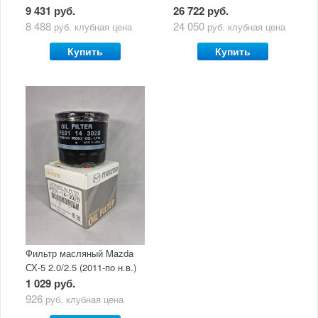
(двигатель 2.0/2.5) с
Mazda Original Oil Ultra
9 431 руб.
26 722 руб.
маслом Mazda Original Oil
5W30
8 488
24 050
руб.
клубная цена
руб.
клубная цена
Ultra 5W30
Купить
Купить
Фильтр масляный Mazda
СХ-5 2.0/2.5 (2011-по н.в.)
1 029 руб.
926
руб.
клубная цена