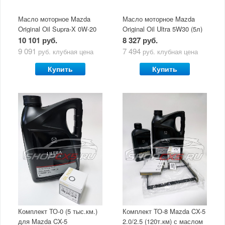
Масло моторное Mazda
Масло моторное Mazda
Original Oil Supra-X 0W-20
Original Oil Ultra 5W30 (5л)
(5 л)
10 101 руб.
8 327 руб.
9 091
7 494
руб.
клубная цена
руб.
клубная цена
Купить
Купить
Комплект ТО-0 (5 тыс.км.)
Комплект ТО-8 Mazda CX-5
для Mazda CX-5
2.0/2.5 (120т.км) с маслом