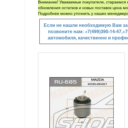
Внимание! Уважаемые покупатели, стараемся н
обновления остатков и новых поставок цена мо
Подробнее можно уточнить у наших менеджеро
Если не нашли необходимую Вам зап
позвоните нам: +7(499)390-14-47,
автомобиля, качественно и профе