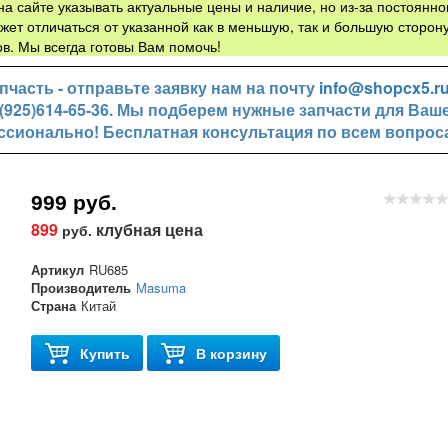
а сайте указывать актуальные цены и наличие, но из-за постоянно
жет отличаться от указанной как в меньшую, так и большую сторону
в. Мы всегда готовы Вам помочь!
часть - отправьте заявку нам на почту
info@shopcx5.r
+7(925)614-65-36. Мы подберем нужные запчасти для Ваш
ссионально! Бесплатная консультация по всем вопрос
999 руб.
899
клубная цена
руб.
Артикул
RU685
Производитель
Masuma
Страна
Китай
Купить
В корзину