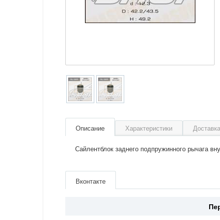
Описание
Характеристики
Доставка
Сайлентблок заднего подпружинного рычага вну
Артикул
RU685
Производитель
Masuma
Вконтакте
Страна
Китай
Пе