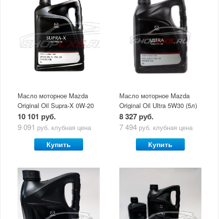
Масло моторное Mazda
Масло моторное Mazda
Original Oil Supra-X 0W-20
Original Oil Ultra 5W30 (5л)
(5 л)
10 101 руб.
8 327 руб.
9 091
7 494
руб.
клубная цена
руб.
клубная цена
Купить
Купить