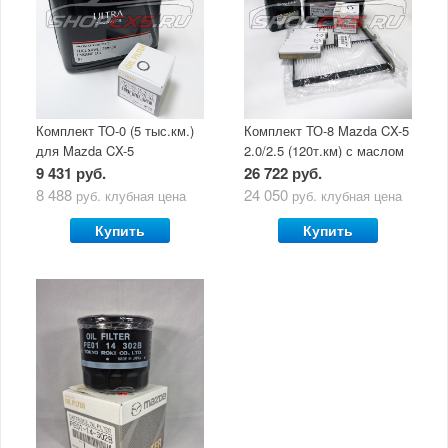
Комплект ТО-0 (5 тыс.км.)
Комплект ТО-8 Mazda CX-5
для Mazda CX-5
2.0/2.5 (120т.км) с маслом
(двигатель 2.0/2.5) с
Mazda Original Oil Ultra
9 431 руб.
26 722 руб.
маслом Mazda Original Oil
5W30
8 488
24 050
руб.
клубная цена
руб.
клубная цена
Ultra 5W30
Купить
Купить