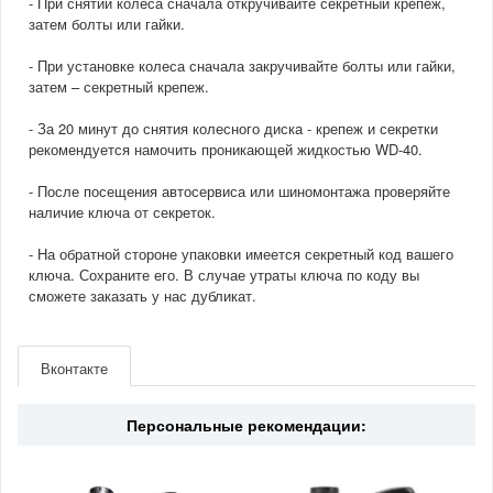
- При снятии колеса сначала откручивайте секретный крепеж,
затем болты или гайки.
- При установке колеса сначала закручивайте болты или гайки,
затем – секретный крепеж.
- За 20 минут до снятия колесного диска - крепеж и секретки
рекомендуется намочить проникающей жидкостью WD-40.
- После посещения автосервиса или шиномонтажа проверяйте
наличие ключа от секреток.
- На обратной стороне упаковки имеется секретный код вашего
ключа. Сохраните его. В случае утраты ключа по коду вы
сможете заказать у нас дубликат.
Артикул
34195SU
Производитель
McGard
Вконтакте
Материал
Сталь
Двигатель
2.0/2.5(бензин)
Страна
Германия
Персональные рекомендации: